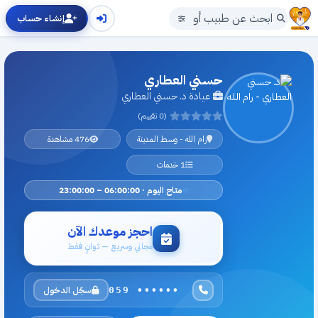
إنشاء حساب
حسني العطاري
عيادة د. حسني العطاري
(0 تقييم)
رام الله - وسط المدينة
476 مشاهدة
1 خدمات
متاح اليوم · 06:00:00 – 23:00:00
احجز موعدك الآن
مجاني وسريع — ثوانٍ فقط
سجّل الدخول
059 ••••••