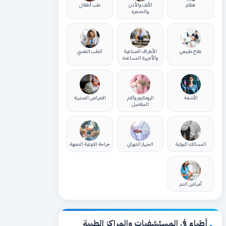
عظام
الأنف والأذن
طب أطفال
والحنجرة
علاج طبيعي
الأطراف الصناعية
الطب النفسي
والأجهزة المساعدة
الأشعة
الروماتيزم وآلام
الامراض الصدرية
المفاصل
المسالك البولية
الجهاز الدوراني
جراحة الاوعية الدموية
أمراض الدم
أطباء في المستشفيات والمراكز الطبية