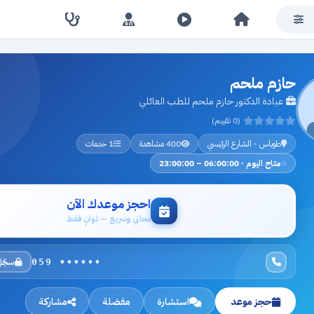
حازم ملحم
عيادة الدكتور حازم ملحم للطب العائلي
(0 تقييم)
طوباس - الشارع الرئيسي
400 مشاهدة
1 خدمات
متاح اليوم · 06:00:00 – 23:00:00
احجز موعدك الآن
مجاني وسريع — ثوانٍ فقط
سجّل
059 ••••••
حجز موعد
استشارة
مفضلة
مشاركة