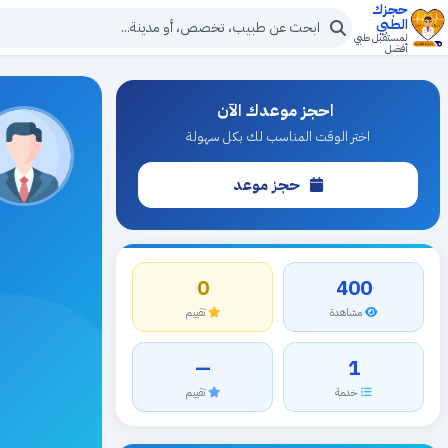
حجزك
الطبي
لمستقبل طبي
أفضل
احجز موعدك الآن
اختر الوقت المناسب لك بكل سهولة
حجز موعد
0
400
مشاهدة
تقييم
—
1
خدمة
تقييم