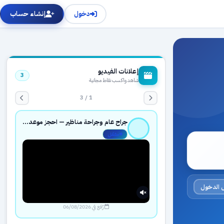
دخول
إنشاء حساب
إعلانات الفيديو
3
شاهد واكسب نقاط مجانية
1 / 3
جراح عام وجراحة مناظير — احجز موعدك بثقة عبر حجزك الطبي
مفعّل
 الدخول
رُفع في 06/08/2026