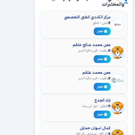
والمختبرات
مركز الكندي الطبي التخصصي
جنين - صانور
حجز
معن محمد صالح علقم
سلفيت - قرب دائرة السير
حجز
معن محمد علقم
سلفيت - قرب دائرة السير
حجز
اياد الجدع
الخليل - دوار ابن رشد
حجز
كمال اسوان حمايل
رام الله - مستشفى رام الله