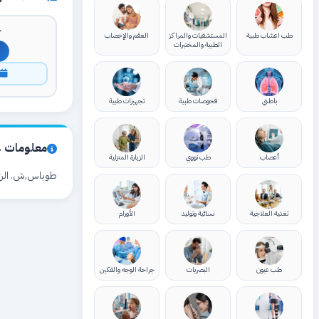
ك
طب اعشاب طبية
المستشفيات والمراكز
العقم والإخصاب
الطبية والمختبرات
ا
باطني
فحوصات طبية
تجهيزات طبية
معلومات ع
أعصاب
طب نووي
الزيارة المنزلية
طوباس,ش. الر
تغذية العلاجية
نسائية وتوليد
الأورام
طب عيون
البصريات
جراحة الوجه والفكين