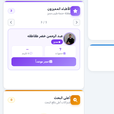
الأطباء المميزون
3
مفعّلة خدمة طبيب مميز
1 / 3
عبد الرحمن خضر طقاطقه
مميز
—
7
حجوزات
0 تقييم
احجز موعداً
أعلى البحث
0
اشتراكات أعلى نتائج البحث