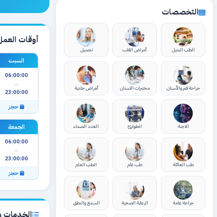
التخصصات
أوقات العمل
الطب البديل
أمراض القلب
تجميل
السبت
06:00:00
—
جراحة فم والأسنان
مختبرات الاسنان
أمراض جلدية
23:00:00
حجز
الجمعة
الاجنة
الطوارئ
الغدد الصماء
06:00:00
—
23:00:00
طب العائلة
طب عام
الطب العام
حجز
جراحة عامة
الرعاية الصحية
السمع والنطق
الخدمات وا