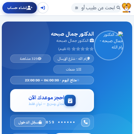
إنشاء حساب
الدكتور جمال صبحه
الدكتور جمال صبحه
(0 تقييم)
رام الله - شارع الإرسال
325 مشاهدة
1 خدمات
متاح اليوم · 06:00:00 – 23:00:00
احجز موعدك الآن
مجاني وسريع — ثوانٍ فقط
سجّل الدخول
059 ••••••