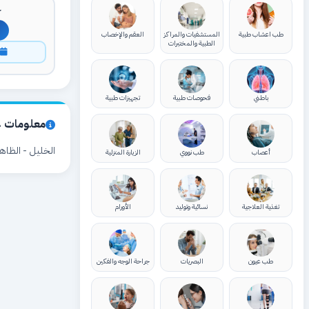
ك
طب اعشاب طبية
المستشفيات والمراكز
العقم والإخصاب
الطبية والمختبرات
ا
باطني
فحوصات طبية
تجهيزات طبية
معلومات ع
الخليل - الظاهر
أعصاب
طب نووي
الزيارة المنزلية
تغذية العلاجية
نسائية وتوليد
الأورام
طب عيون
البصريات
جراحة الوجه والفكين