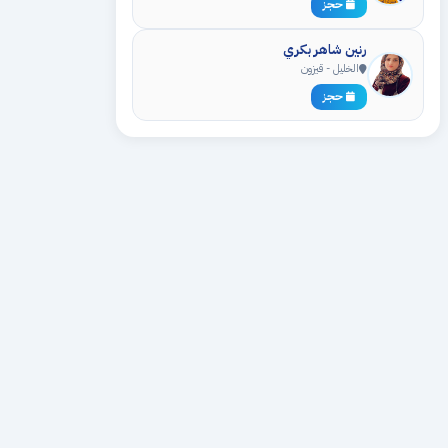
حجز
رنين شاهر بكري
الخليل - قيزون
حجز