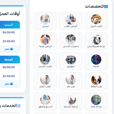
التخصصات
أوقات العمل
السبت
الطب البديل
أمراض القلب
تجميل
06:00:00
—
23:00:00
جراحة فم والأسنان
مختبرات الاسنان
أمراض جلدية
حجز
الجمعة
الاجنة
الطوارئ
الغدد الصماء
06:00:00
—
23:00:00
حجز
طب العائلة
طب عام
الطب العام
الخدمات وا
جراحة عامة
الرعاية الصحية
السمع والنطق