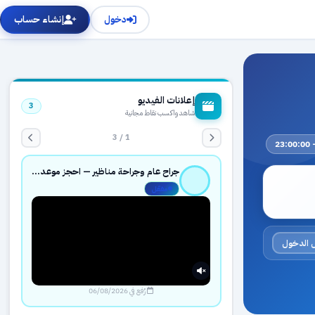
دخول
إنشاء حساب
إعلانات الفيديو
3
شاهد واكسب نقاط مجانية
1 / 3
جراح عام وجراحة مناظير — احجز موعدك بثقة عبر حجزك الطبي
مفعّل
 الدخول
رُفع في 06/08/2026