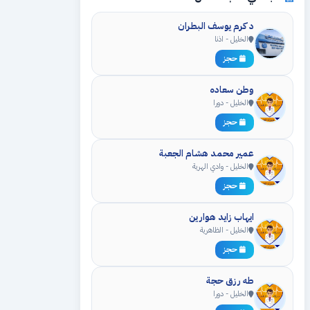
د كرم يوسف البطران
الخليل - اذنا
حجز
وطن سعاده
الخليل - دورا
حجز
عمير محمد هشام الجعبة
الخليل - وادي الهرية
حجز
ايهاب زايد هوارين
الخليل - الظاهرية
حجز
طه رزق حجة
الخليل - دورا