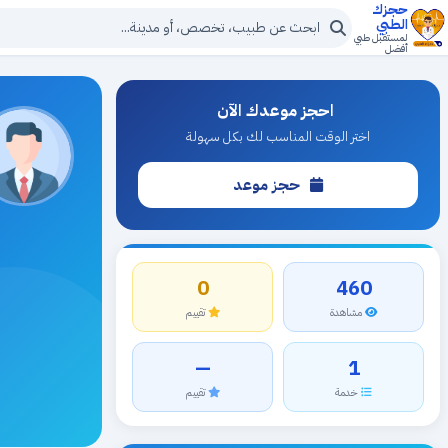
حجزك
الطبي
لمستقبل طبي
أفضل
احجز موعدك الآن
اختر الوقت المناسب لك بكل سهولة
حجز موعد
0
460
مشاهدة
تقييم
—
1
خدمة
تقييم