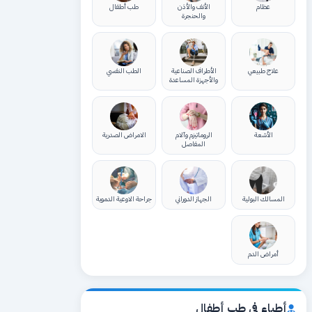
عظام
الأنف والأذن
طب أطفال
والحنجرة
علاج طبيعي
الأطراف الصناعية
الطب النفسي
والأجهزة المساعدة
الأشعة
الروماتيزم وآلام
الامراض الصدرية
المفاصل
المسالك البولية
الجهاز الدوراني
جراحة الاوعية الدموية
أمراض الدم
أطباء في طب أطفال