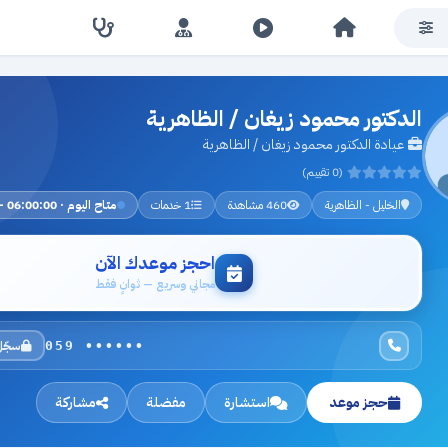
الدكتور محمود زيغان / الظاهرية
عيادة الدكتور محمود زيغان / الظاهرية
(0 تقييم)
الخليل - الظاهرية
460 مشاهدة
1 خدمات
متاح اليوم · 06:00:00 – 23:00:00
احجز موعدك الآن
مجاني وسريع — ثوانٍ فقط
سجّل
059 ••••••
حجز موعد
استشارة
مفضلة
مشاركة