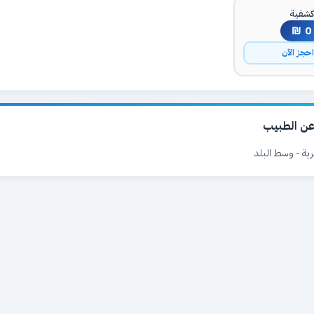
شفية
0 ₪
حجز الآن
ن الطبيب
ية - وسط البلد