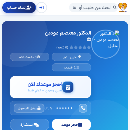
إنشاء حساب
الدكتور معتصم دودين
(0 تقييم)
الخليل - دورا
426 مشاهدة
1 خدمات
احجز موعدك الآن
مجاني وسريع — ثوانٍ فقط
سجّل الدخول
059 ••••••
حجز موعد
استشارة