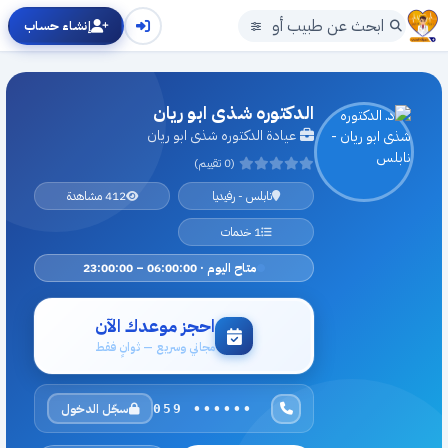
إنشاء حساب
الدكتوره شذى ابو ريان
عيادة الدكتوره شذى ابو ريان
(0 تقييم)
نابلس - رفيديا
412 مشاهدة
1 خدمات
متاح اليوم · 06:00:00 – 23:00:00
احجز موعدك الآن
مجاني وسريع — ثوانٍ فقط
سجّل الدخول
059 ••••••