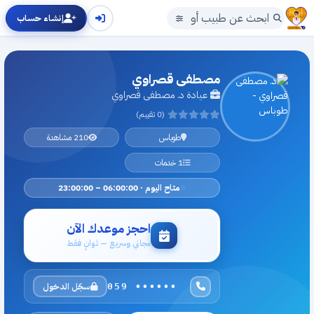
إنشاء حساب
مصطفى قصراوي
عيادة د. مصطفى قصراوي
(0 تقييم)
طوباس
210 مشاهدة
1 خدمات
متاح اليوم · 06:00:00 – 23:00:00
احجز موعدك الآن
مجاني وسريع — ثوانٍ فقط
سجّل الدخول
059 ••••••