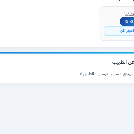
شفية
0 ₪
حجز الآن
ن الطبيب
 الهندي - شارع الارسال - الطابق 6