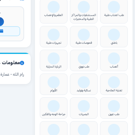
ك
طب اعشاب طبية
المستشفيات والمراكز
العقم والإخصاب
الطبية والمختبرات
ا
باطني
فحوصات طبية
تجهيزات طبية
معلومات ع
أعصاب
طب نووي
الزيارة المنزلية
رام الله - عمارة
تغذية العلاجية
نسائية وتوليد
الأورام
طب عيون
البصريات
جراحة الوجه والفكين