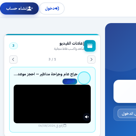
دخول
إنشاء حساب
إعلانات الفيديو
3
شاهد واكسب نقاط مجانية
1 / 3
جراح عام وجراحة مناظير — احجز موعدك بثقة عبر حجزك الطبي
مفعّل
 الدخول
رُفع في 06/08/2026