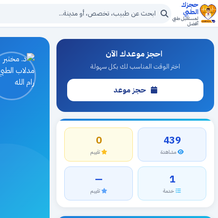
حجزك
الطبي
لمستقبل طبي
أفضل
احجز موعدك الآن
اختر الوقت المناسب لك بكل سهولة
حجز موعد
0
439
مشاهدة
تقييم
—
1
خدمة
تقييم