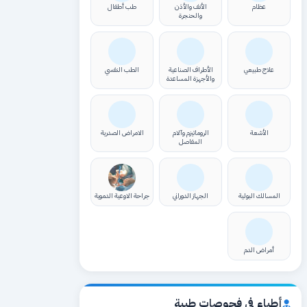
عظام
الأنف والأذن
طب أطفال
والحنجرة
علاج طبيعي
الأطراف الصناعية
الطب النفسي
والأجهزة المساعدة
الأشعة
الروماتيزم وآلام
الامراض الصدرية
المفاصل
المسالك البولية
الجهاز الدوراني
جراحة الاوعية الدموية
أمراض الدم
أطباء في فحوصات طبية