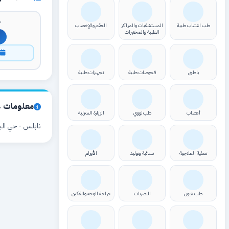
ك
طب اعشاب طبية
المستشفيات والمراكز
العقم والإخصاب
الطبية والمختبرات
ا
باطني
فحوصات طبية
تجهيزات طبية
معلومات ع
أعصاب
طب نووي
الزيارة المنزلية
نابلس - حي الب
تغذية العلاجية
نسائية وتوليد
الأورام
طب عيون
البصريات
جراحة الوجه والفكين