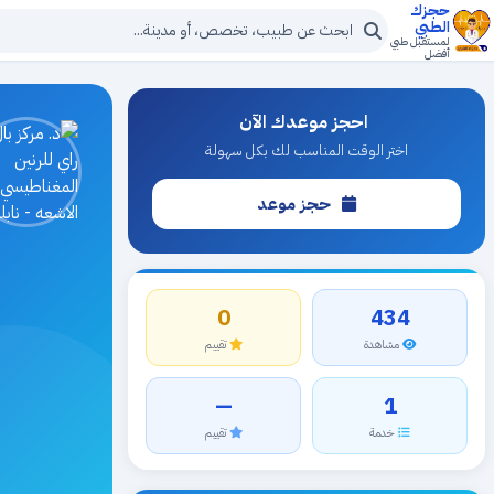
حجزك
الطبي
لمستقبل طبي
أفضل
احجز موعدك الآن
اختر الوقت المناسب لك بكل سهولة
حجز موعد
0
434
مشاهدة
تقييم
—
1
خدمة
تقييم