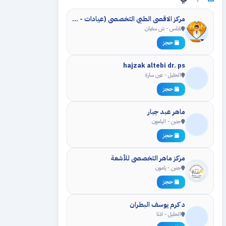
مركز الاقصى الطبي التخصصي (عيادات - مختبر - اشعه - علاج طبيعي)
نابلس - ش سفيان
حجز
hajzak altebi dr. ps
الخليل - عين سارة
حجز
ماهر عبد جبار
جنين - اليامون
حجز
مركز ماهر التخصصي للأشعة
جنين - يامون
حجز
د كرم يوسف البطران
الخليل - اذنا