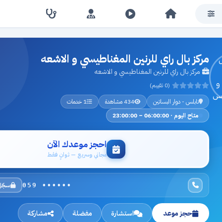
مركز بال راي للرنين المغناطيسي و الاشعه
مركز بال راي للرنين المغناطيسي و الاشعه
(0 تقييم)
نابلس - دوار البساتين
434 مشاهدة
1 خدمات
متاح اليوم · 06:00:00 – 23:00:00
احجز موعدك الآن
مجاني وسريع — ثوانٍ فقط
سجّل
059 ••••••
حجز موعد
استشارة
مفضلة
مشاركة