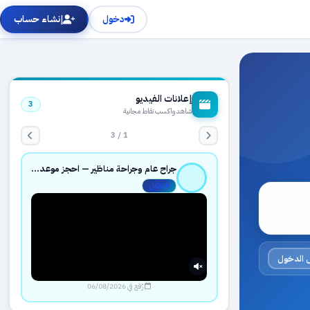
دخول
إنشاء حساب
إعلانات الفيديو
3
شاهد واكسب نقاط مجانية
1 / 3
جراح عام وجراحة مناظير — احجز موعدك بثقة عبر حجزك الطبي
مفعّل
 الدخول
رُفع في 06/08/2026