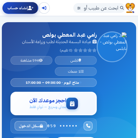
إنشاء حساب
رامي عبد المعطي بولص
عيادة البسمة الحديثة لطب وزراعة الأسنان
(0 تقييم)
نابلس
594 مشاهدة
1 خدمات
متاح اليوم · 09:00:00 – 17:00:00
احجز موعدك الآن
مجاني وسريع — ثوانٍ فقط
سجّل الدخول
059 ••••••