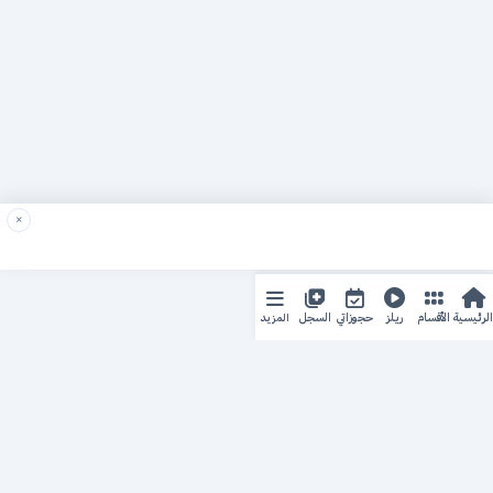
×
المزيد
الرئيسية
الأقسام
ريلز
حجوزاتي
السجل