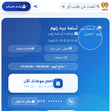
إنشاء حساب
أسامة نبيه زلوم
عيادة د.أسامة زلوم
(0 تقييم)
الخليل - عين سارة
806 مشاهدة
1 خدمات
متاح اليوم · 09:00:00 – 17:00:00
احجز موعدك الآن
مجاني وسريع — ثوانٍ فقط
سجّل الدخول
059 ••••••