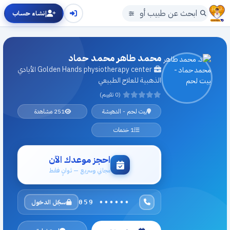
إنشاء حساب
محمد طاهر محمد حماد
Golden Hands physiotherapy center الأيادي
الذهبية للعلاج الطبيعي
(0 تقييم)
بيت لحم - الدهيشة
251 مشاهدة
1 خدمات
احجز موعدك الآن
مجاني وسريع — ثوانٍ فقط
سجّل الدخول
059 ••••••