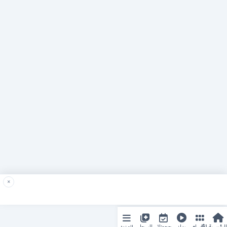
×
المزيد
الرئيسية
الأقسام
ريلز
حجوزاتي
السجل