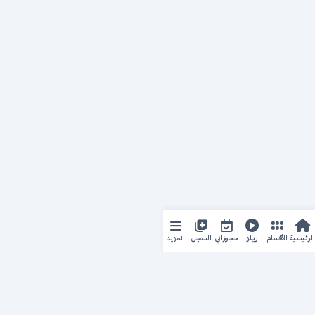
المزيد
الرئيسية
الأقسام
ريلز
حجوزاتي
السجل