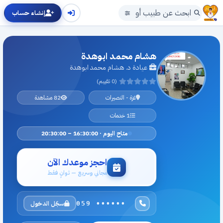
إنشاء حساب
هشام محمد ابوهدة
عيادة د. هشام محمد ابوهدة
(0 تقييم)
غزة - النصيرات
82 مشاهدة
1 خدمات
متاح اليوم · 16:30:00 – 20:30:00
احجز موعدك الآن
مجاني وسريع — ثوانٍ فقط
سجّل الدخول
059 ••••••