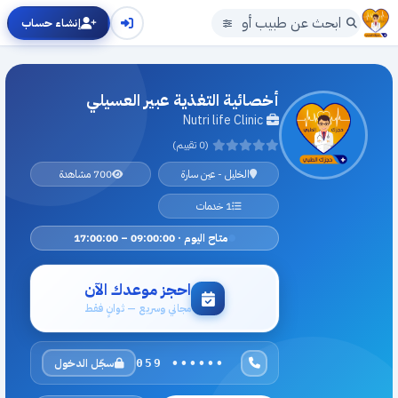
إنشاء حساب
أخصائية التغذية عبير العسيلي
Nutri life Clinic
(0 تقييم)
الخليل - عين سارة
700 مشاهدة
1 خدمات
متاح اليوم · 09:00:00 – 17:00:00
احجز موعدك الآن
مجاني وسريع — ثوانٍ فقط
سجّل الدخول
059 ••••••