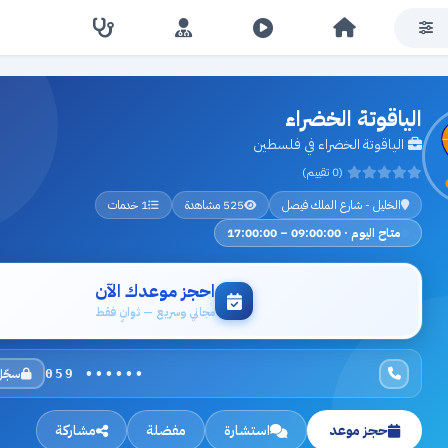
الياقوتة الخضراء
الياقوتة الخضراء في فلسطين
(0 تقييم)
الخليل - شارع الملك فيصل
525 مشاهدة
1 خدمات
متاح اليوم · 09:00:00 – 17:00:00
احجز موعدك الآن
مجاني وسريع — ثوانٍ فقط
سجّل
059 ••••••
حجز موعد
استشارة
مفضلة
مشاركة