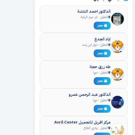
الدكتور احمد النتشة
الخليل - بئر حرم الرامة
حجز
اياد الجدع
الخليل - دوار ابن رشد
حجز
طه رزق حجة
الخليل - دورا
حجز
الدكتور عبد الرحمن عمرو
الخليل - دورا
حجز
مركز افريل للتجميل Avril Center
الخليل - وادي التفاح