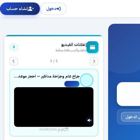
دخول
إنشاء حساب
إعلانات الفيديو
3
شاهد واكسب نقاط مجانية
1 / 3
جراح عام وجراحة مناظير — احجز موعدك بثقة عبر حجزك الطبي
مفعّل
 الدخول
رُفع في 06/08/2026