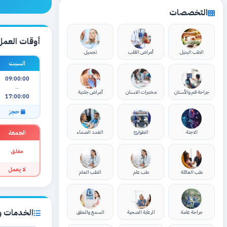
التخصصات
أوقات العمل
الطب البديل
أمراض القلب
تجميل
السبت
09:00:00
—
جراحة فم والأسنان
مختبرات الاسنان
أمراض جلدية
17:00:00
حجز
الجمعة
الاجنة
الطوارئ
الغدد الصماء
مغلق
لا يعمل
طب العائلة
طب عام
الطب العام
الخدمات وا
جراحة عامة
الرعاية الصحية
السمع والنطق