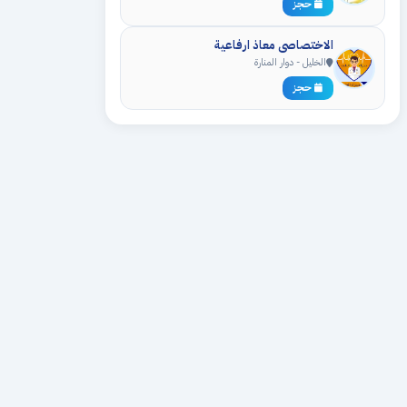
حجز
الاختصاصي معاذ ارفاعية
الخليل - دوار المنارة
حجز