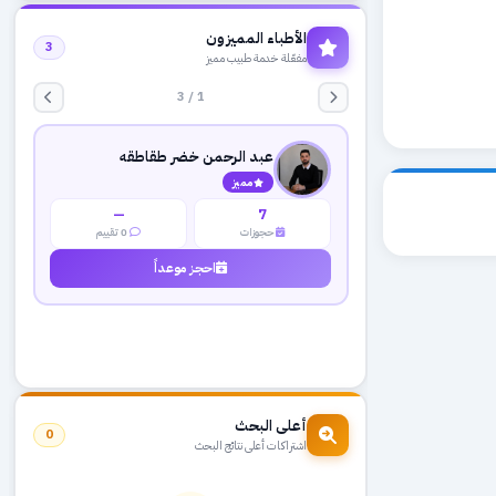
الأطباء المميزون
3
مفعّلة خدمة طبيب مميز
1 / 3
عبد الرحمن خضر طقاطقه
مميز
—
7
حجوزات
0 تقييم
احجز موعداً
أعلى البحث
0
اشتراكات أعلى نتائج البحث