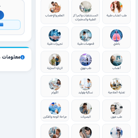
ك
طب اعشاب طبية
المستشفيات والمراكز
العقم والإخصاب
الطبية والمختبرات
ا
باطني
فحوصات طبية
تجهيزات طبية
معلومات ع
أعصاب
طب نووي
الزيارة المنزلية
تغذية العلاجية
نسائية وتوليد
الأورام
طب عيون
البصريات
جراحة الوجه والفكين