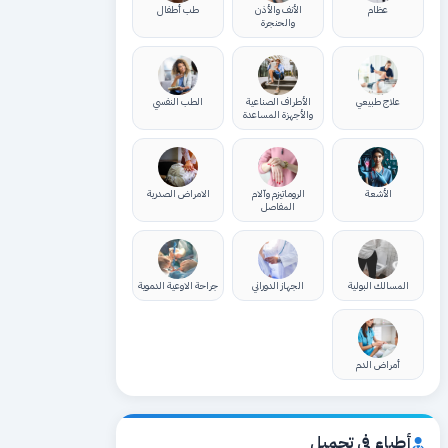
عظام
الأنف والأذن
طب أطفال
والحنجرة
علاج طبيعي
الأطراف الصناعية
الطب النفسي
والأجهزة المساعدة
الأشعة
الروماتيزم وآلام
الامراض الصدرية
المفاصل
المسالك البولية
الجهاز الدوراني
جراحة الاوعية الدموية
أمراض الدم
أطباء في تجميل