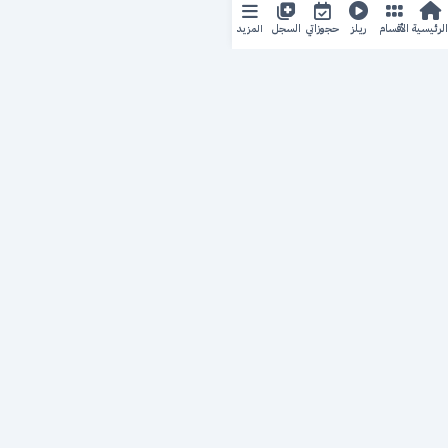
المزيد
الرئيسية
الأقسام
ريلز
حجوزاتي
السجل
حجزك الطبي
لمستقبل طبي أفضل
منصة رقمية متكاملة تربط المرضى بأطبائهم، وتُيسّر إدارة
المواعيد والسجلات الطبية بكل سهولة وأمان.
روابط سريعة
من نحن
خدماتنا
سياسة الخصوصية