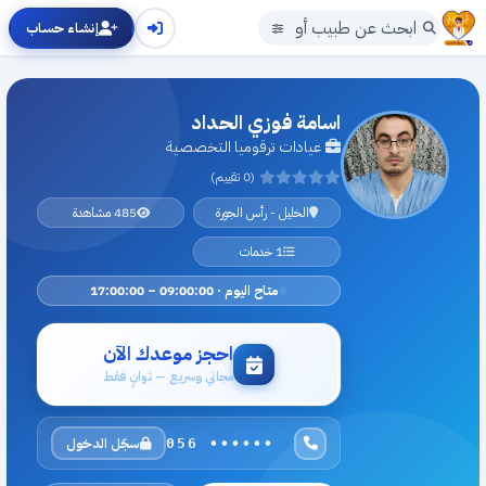
إنشاء حساب
اسامة فوزي الحداد
عيادات ترقوميا التخصصية
(0 تقييم)
الخليل - رأس الجورة
485 مشاهدة
1 خدمات
متاح اليوم · 09:00:00 – 17:00:00
احجز موعدك الآن
مجاني وسريع — ثوانٍ فقط
سجّل الدخول
056 ••••••