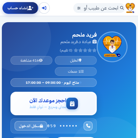
إنشاء حساب
فريد ملحم
عيادة د.فريد ملحم
(0 تقييم)
الخليل
416 مشاهدة
1 خدمات
متاح اليوم · 09:00:00 – 17:00:00
احجز موعدك الآن
مجاني وسريع — ثوانٍ فقط
سجّل الدخول
059 ••••••