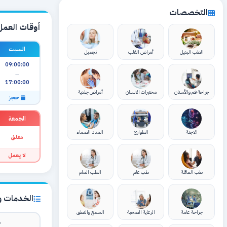
التخصصات
أوقات العمل
السبت
الطب البديل
أمراض القلب
تجميل
09:00:00
—
17:00:00
جراحة فم والأسنان
مختبرات الاسنان
أمراض جلدية
حجز
الجمعة
الاجنة
الطوارئ
الغدد الصماء
مغلق
لا يعمل
طب العائلة
طب عام
الطب العام
الخدمات وا
جراحة عامة
الرعاية الصحية
السمع والنطق
ك