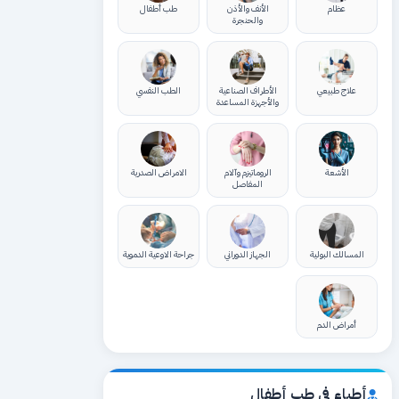
عظام
الأنف والأذن
طب أطفال
والحنجرة
علاج طبيعي
الأطراف الصناعية
الطب النفسي
والأجهزة المساعدة
الأشعة
الروماتيزم وآلام
الامراض الصدرية
المفاصل
المسالك البولية
الجهاز الدوراني
جراحة الاوعية الدموية
أمراض الدم
أطباء في طب أطفال