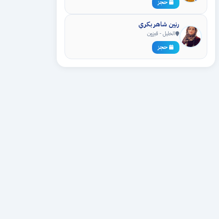
حجز
رنين شاهر بكري
الخليل - قيزون
حجز