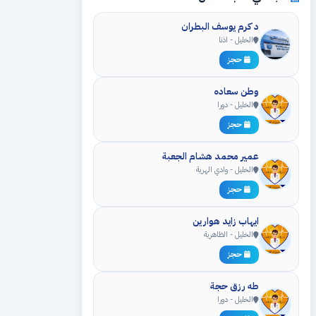
د كرم يوسف البطران
الخليل - اذنا
حجز
وطن سعاده
الخليل - دورا
حجز
عمير محمد هشام الجعبة
الخليل - وادي الهرية
حجز
ايهاب زايد هوارين
الخليل - الظاهرية
حجز
طه رزق حجة
الخليل - دورا