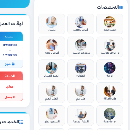
التخصصات
أوقات العمل
الطب البديل
أمراض القلب
تجميل
السبت
09:00:00
—
جراحة فم والأسنان
مختبرات الاسنان
أمراض جلدية
17:00:00
حجز
الجمعة
الاجنة
الطوارئ
الغدد الصماء
مغلق
لا يعمل
طب العائلة
طب عام
الطب العام
الخدمات وا
جراحة عامة
الرعاية الصحية
السمع والنطق