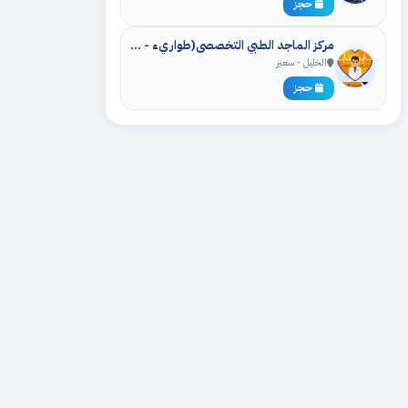
حجز
مركز الماجد الطبي التخصصي(طواريء - عيادات - مختبر - اشعه)
الخليل - سعير
حجز