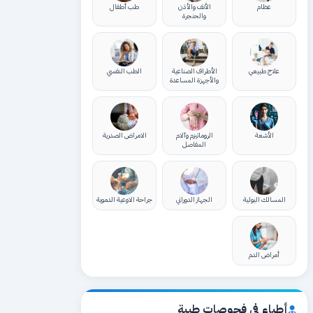
عظام
الأنف والأذن
طب أطفال
والحنجرة
علاج طبيعي
الأطراف الصناعية
الطب النفسي
والأجهزة المساعدة
الأشعة
الروماتيزم وآلام
الامراض الصدرية
المفاصل
المسالك البولية
الجهاز الدوراني
جراحة الاوعية الدموية
أمراض الدم
أطباء في فحوصات طبية