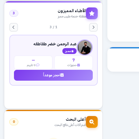
الأطباء المميزون
3
مفعّلة خدمة طبيب مميز
1 / 3
عبد الرحمن خضر طقاطقه
مميز
—
7
حجوزات
0 تقييم
احجز موعداً
أعلى البحث
0
اشتراكات أعلى نتائج البحث