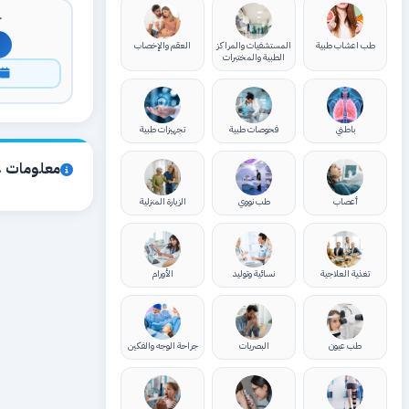
ك
طب اعشاب طبية
المستشفيات والمراكز
العقم والإخصاب
الطبية والمختبرات
ا
باطني
فحوصات طبية
تجهيزات طبية
معلومات ع
أعصاب
طب نووي
الزيارة المنزلية
تغذية العلاجية
نسائية وتوليد
الأورام
طب عيون
البصريات
جراحة الوجه والفكين