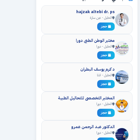
hajzak altebi dr. ps
الخليل - عين سارة
حجز
مختبر الوطن الطبي دورا
الخليل - دورا
حجز
د كرم يوسف البطران
الخليل - اذنا
حجز
المختبر التخصصي للتحاليل الطبية
الخليل - دورا
حجز
الدكتور عبد الرحمن عمرو
الخليل - دورا