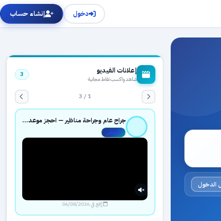
دخول
إنشاء حساب
إعلانات الفيديو
3
شاهد واكسب نقاط مجانية
1 / 3
جراح عام وجراحة مناظير — احجز موعدك بثقة عبر حجزك الطبي
مفعّل
 الدخول
رُفع في 06/08/2026