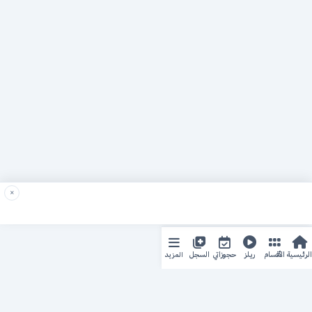
×
المزيد
الرئيسية
الأقسام
ريلز
حجوزاتي
السجل