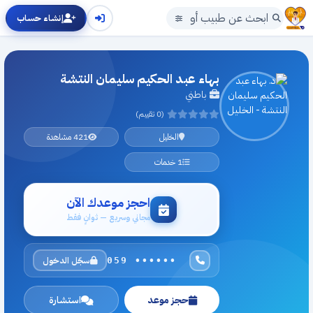
إنشاء حساب
بهاء عبد الحكيم سليمان النتشة
باطني
(0 تقييم)
الخليل
421 مشاهدة
1 خدمات
احجز موعدك الآن
مجاني وسريع — ثوانٍ فقط
سجّل الدخول
059 ••••••
حجز موعد
استشارة