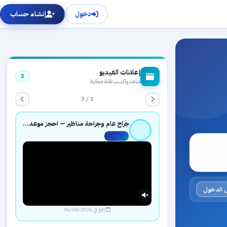
دخول
إنشاء حساب
إعلانات الفيديو
3
شاهد واكسب نقاط مجانية
1 / 3
جراح عام وجراحة مناظير — احجز موعدك بثقة عبر حجزك الطبي
مفعّل
 الدخول
رُفع في 06/08/2026