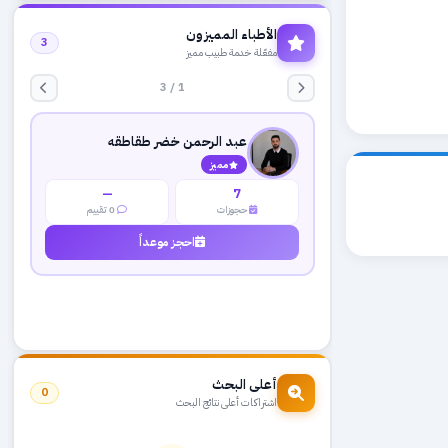
الأطباء المميزون
3
مفعّلة خدمة طبيب مميز
1 / 3
عبد الرحمن خضر طقاطقه
مميز
—
7
حجوزات
0 تقييم
احجز موعداً
أعلى البحث
0
اشتراكات أعلى نتائج البحث