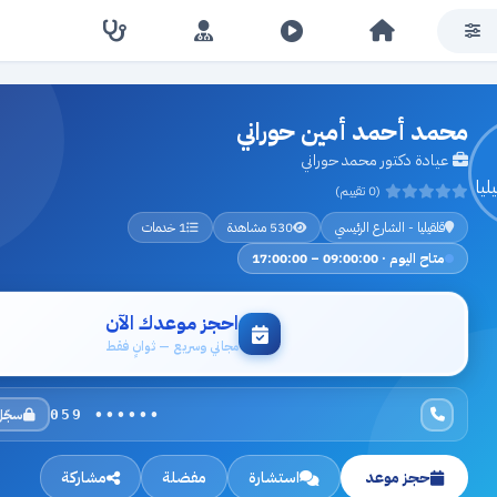
محمد أحمد أمين حوراني
عيادة دكتور محمد حوراني
(0 تقييم)
قلقيليا - الشارع الرئيسي
530 مشاهدة
1 خدمات
متاح اليوم · 09:00:00 – 17:00:00
احجز موعدك الآن
مجاني وسريع — ثوانٍ فقط
سجّل
059 ••••••
حجز موعد
استشارة
مفضلة
مشاركة