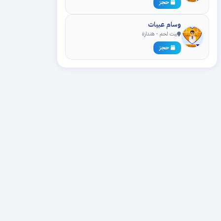
حجز
وسام عبيات
بيت لحم - هندازة
حجز