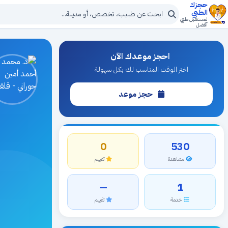
حجزك
الطبي
لمستقبل طبي
أفضل
احجز موعدك الآن
اختر الوقت المناسب لك بكل سهولة
حجز موعد
0
530
مشاهدة
تقييم
—
1
خدمة
تقييم