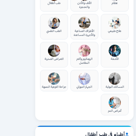
عظام
الأنف والأذن
طب أطفال
والحنجرة
علاج طبيعي
الأطراف الصناعية
الطب النفسي
والأجهزة المساعدة
الأشعة
الروماتيزم وآلام
الامراض الصدرية
المفاصل
المسالك البولية
الجهاز الدوراني
جراحة الاوعية الدموية
أمراض الدم
أطباء في طب أطفال