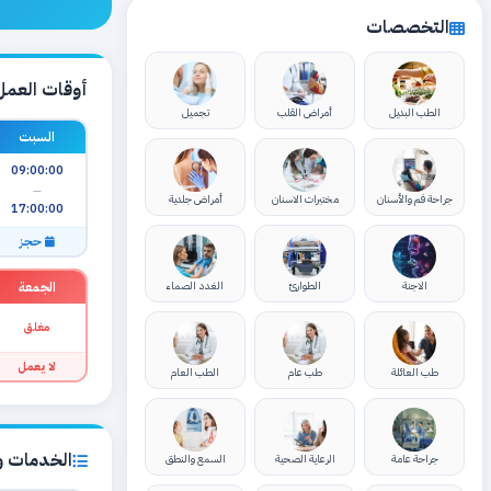
التخصصات
أوقات العمل
الطب البديل
أمراض القلب
تجميل
السبت
09:00:00
—
جراحة فم والأسنان
مختبرات الاسنان
أمراض جلدية
17:00:00
حجز
الجمعة
الاجنة
الطوارئ
الغدد الصماء
مغلق
لا يعمل
طب العائلة
طب عام
الطب العام
الخدمات وا
جراحة عامة
الرعاية الصحية
السمع والنطق