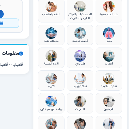
ك
طب اعشاب طبية
المستشفيات والمراكز
العقم والإخصاب
الطبية والمختبرات
ا
باطني
فحوصات طبية
تجهيزات طبية
معلومات ع
أعصاب
طب نووي
الزيارة المنزلية
قلقيلية - قلقي
تغذية العلاجية
نسائية وتوليد
الأورام
طب عيون
البصريات
جراحة الوجه والفكين