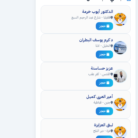
الدكتور أيوب خرمة
قلقيليا - شارع عبد الرحيم السبع
حجز
د كرم يوسف البطران
الخليل - اذنا
حجز
عزيز حساسنة
القدس - كفر عقب
حجز
أمير العربي كميل
جنين - قباطية
حجز
لبنى العزايزة
غزة - دير البلح