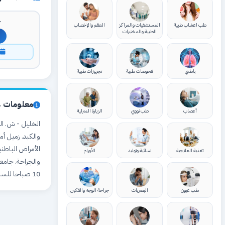
ك
طب اعشاب طبية
المستشفيات والمراكز
العقم والإخصاب
الطبية والمختبرات
ا
باطني
فحوصات طبية
تجهيزات طبية
معلومات ع
أعصاب
طب نووي
الزيارة المنزلية
والكبد. زميل أم
الأمراض الباطني
تغذية العلاجية
نسائية وتوليد
الأورام
10 صباحا للساعة 6 مساءا
طب عيون
البصريات
جراحة الوجه والفكين