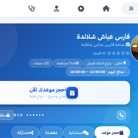
فارس عياش شلالدة
عيادة.فارس عياش شلالدة
(0 تقييم)
الخليل - شارع الملك فيصل
756 مشاهدة
1 خدمات
متاح اليوم · 12:00:00 – 18:00:00
احجز موعدك الآن
مجاني وسريع — ثوانٍ فقط
سجّل
059 ••••••
حجز موعد
استشارة
مفضلة
مشاركة