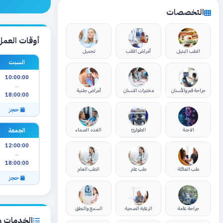
التخصصات
أوقات العمل
الطب البديل
أمراض القلب
تجميل
السبت
10:00:00
—
جراحة فم والأسنان
مختبرات الاسنان
أمراض جلدية
18:00:00
حجز
الجمعة
الاجنة
الطوارئ
الغدد الصماء
12:00:00
—
18:00:00
طب العائلة
طب عام
الطب العام
حجز
جراحة عامة
الرعاية الصحية
السمع والنطق
الخدمات وا