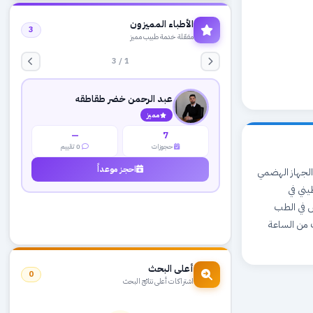
الأطباء المميزون
3
مفعّلة خدمة طبيب مميز
1 / 3
عبد الرحمن خضر طقاطقه
مميز
—
7
حجوزات
0 تقييم
احجز موعداً
يني في أمراض الجهاز الهضمي
يني في
وس في الطب
وميا من الساعة 12 للساعة 6 مساءا السبت من الساعة
أعلى البحث
0
اشتراكات أعلى نتائج البحث