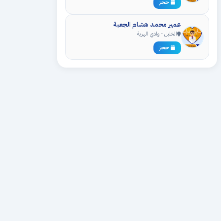
حجز
عمير محمد هشام الجعبة
الخليل - وادي الهرية
حجز