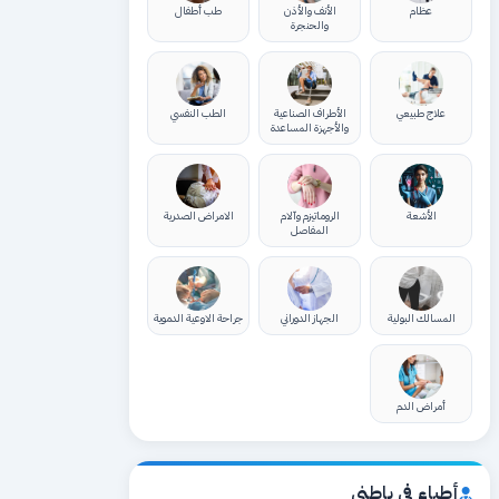
عظام
الأنف والأذن
طب أطفال
والحنجرة
علاج طبيعي
الأطراف الصناعية
الطب النفسي
والأجهزة المساعدة
الأشعة
الروماتيزم وآلام
الامراض الصدرية
المفاصل
المسالك البولية
الجهاز الدوراني
جراحة الاوعية الدموية
أمراض الدم
أطباء في باطني