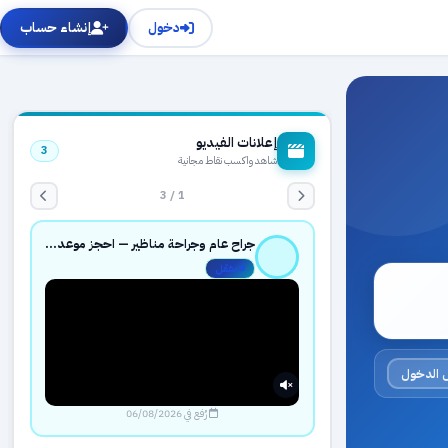
دخول
إنشاء حساب
إعلانات الفيديو
3
شاهد واكسب نقاط مجانية
1 / 3
جراح عام وجراحة مناظير — احجز موعدك بثقة عبر حجزك الطبي
مفعّل
 الدخول
رُفع في 06/08/2026