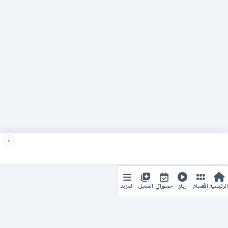
×
المزيد
الرئيسية
الأقسام
ريلز
حجوزاتي
السجل