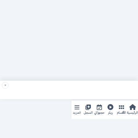
×
المزيد
الرئيسية
الأقسام
ريلز
حجوزاتي
السجل