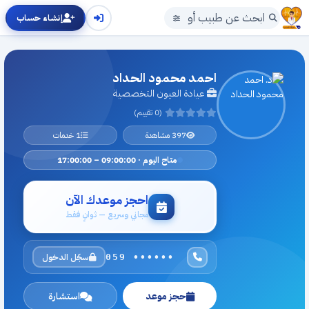
إنشاء حساب
احمد محمود الحداد
عيادة العيون التخصصية
(0 تقييم)
397 مشاهدة
1 خدمات
متاح اليوم · 09:00:00 – 17:00:00
احجز موعدك الآن
مجاني وسريع — ثوانٍ فقط
سجّل الدخول
059 ••••••
حجز موعد
استشارة