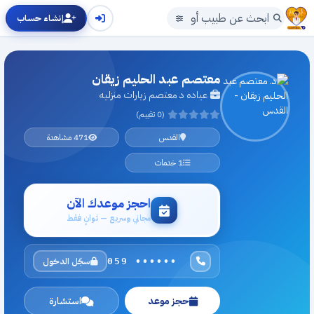
إنشاء حساب
معتصم عبد الحليم زيقان
عياده د معتصم زيارات منزليه
(0 تقييم)
القدس
471 مشاهدة
1 خدمات
احجز موعدك الآن
مجاني وسريع — ثوانٍ فقط
سجّل الدخول
059 ••••••
حجز موعد
استشارة