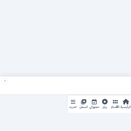
×
المزيد
الرئيسية
الأقسام
ريلز
حجوزاتي
السجل