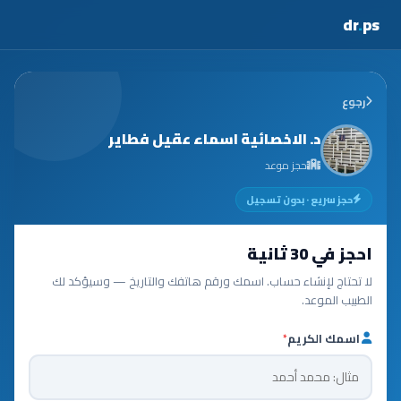
dr
.
ps
رجوع
د. الاخصائية اسماء عقيل فطاير
حجز موعد
حجز سريع · بدون تسجيل
احجز في 30 ثانية
لا تحتاج لإنشاء حساب. اسمك ورقم هاتفك والتاريخ — وسيؤكد لك
الطبيب الموعد.
اسمك الكريم
*