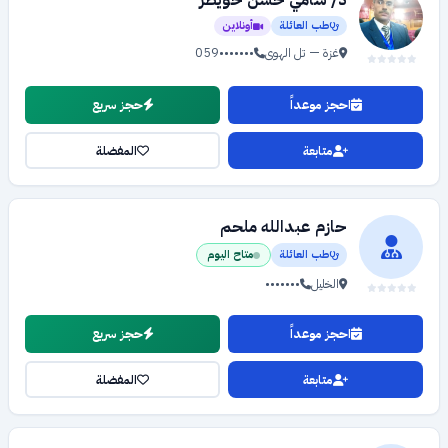
د/ سامي حسن خويطر
طب العائلة
أونلاين
غزة — تل الهوى
059•••••••
احجز موعداً
حجز سريع
متابعة
المفضلة
حازم عبدالله ملحم
طب العائلة
متاح اليوم
الخليل
•••••••
احجز موعداً
حجز سريع
متابعة
المفضلة