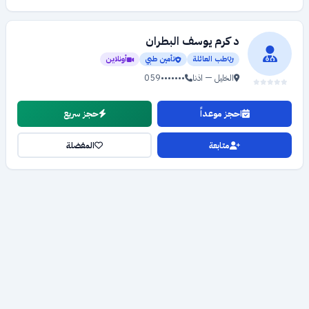
د كرم يوسف البطران
طب العائلة
تأمين طبي
أونلاين
الخليل — اذنا
059•••••••
احجز موعداً
حجز سريع
متابعة
المفضلة