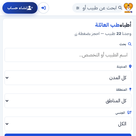
إنشاء حساب
أطباء
طب العائلة
وجدنا
22
طبيب — احجز بضغطة زر.
بحث
المدينة
المنطقة
الجنس