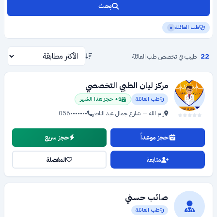
بحث
طب العائلة
×
22
طبيب في تخصص طب العائلة
مركز ليان الطبي التخصصي
طب العائلة
1+ حجز هذا الشهر
رام الله — شارع جمال عبد الناصر
056•••••••
احجز موعداً
حجز سريع
متابعة
المفضلة
صائب حسني
طب العائلة