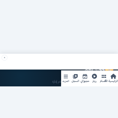
×
حجزك الطبي
لمستقبل طبي أفضل
المزيد
الرئيسية
الأقسام
ريلز
حجوزاتي
السجل
منصة رقمية متكاملة تربط المرضى بأطبائهم، وتُيسّر إدارة
المواعيد والسجلات الطبية بكل سهولة وأمان.
روابط سريعة
من نحن
خدماتنا