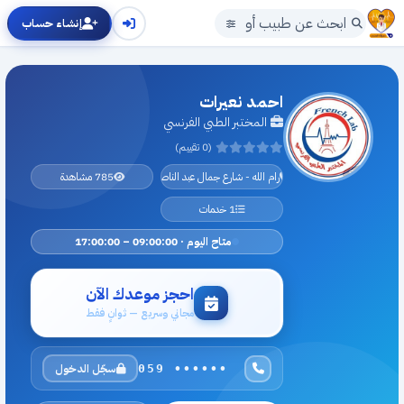
إنشاء حساب
احمد نعيرات
المختبر الطبي الفرنسي
(0 تقييم)
رام الله - شارع جمال عبد الناصر
785 مشاهدة
1 خدمات
متاح اليوم · 09:00:00 – 17:00:00
احجز موعدك الآن
مجاني وسريع — ثوانٍ فقط
سجّل الدخول
059 ••••••