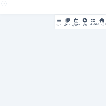
×
المزيد
الرئيسية
الأقسام
ريلز
حجوزاتي
السجل
حجزك الطبي
لمستقبل طبي أفضل
منصة رقمية متكاملة تربط المرضى بأطبائهم، وتُيسّر إدارة
المواعيد والسجلات الطبية بكل سهولة وأمان.
روابط سريعة