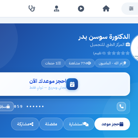
الدكتورة سوسن بدر
المركز الطبي للتجميل
(0 تقييم)
رام الله - الماصيون
774 مشاهدة
1 خدمات
احجز موعدك الآن
مجاني وسريع — ثوانٍ فقط
سجّل
059 ••••••
حجز موعد
استشارة
مفضلة
مشاركة