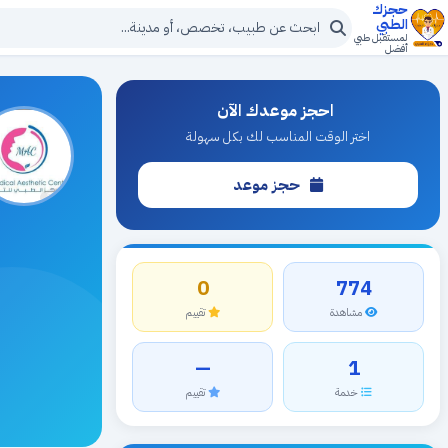
حجزك
الطبي
لمستقبل طبي
أفضل
احجز موعدك الآن
اختر الوقت المناسب لك بكل سهولة
حجز موعد
0
774
مشاهدة
تقييم
—
1
خدمة
تقييم