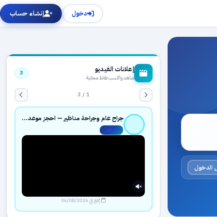
دخول
إنشاء حساب
إعلانات الفيديو
3
شاهد واكسب نقاط مجانية
1 / 3
جراح عام وجراحة مناظير — احجز موعدك بثقة عبر حجزك الطبي
مفعّل
 الدخول
رُفع في 06/08/2026