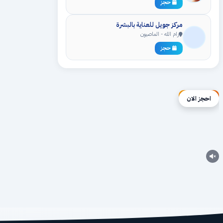
حجز
مركز جويل للعناية بالبشرة
رام الله - الماصيون
حجز
إعلان ممول
احجز الان