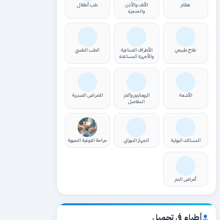
عظام
الأنف والأذن
طب أطفال
والحنجرة
علاج طبيعي
الأطراف الصناعية
الطب النفسي
والأجهزة المساعدة
الأشعة
الروماتيزم وآلام
الامراض الصدرية
المفاصل
المسالك البولية
الجهاز الدوراني
جراحة الاوعية الدموية
أمراض الدم
أطباء في تجميل