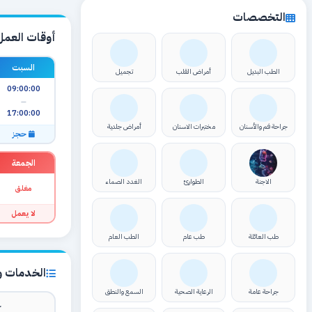
التخصصات
أوقات العمل
السبت
الطب البديل
أمراض القلب
تجميل
09:00:00
—
17:00:00
جراحة فم والأسنان
مختبرات الاسنان
أمراض جلدية
حجز
الجمعة
الاجنة
الطوارئ
الغدد الصماء
مغلق
لا يعمل
طب العائلة
طب عام
الطب العام
الخدمات وا
جراحة عامة
الرعاية الصحية
السمع والنطق
ك