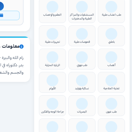
طب اعشاب طبية
المستشفيات والمراكز
العقم والإخصاب
ا
الطبية والمختبرات
باطني
فحوصات طبية
تجهيزات طبية
معلومات ع
رام الله والبير
بدر. دكتوراه في
أعصاب
طب نووي
الزيارة المنزلية
والجسم والشعر
تغذية العلاجية
نسائية وتوليد
الأورام
طب عيون
البصريات
جراحة الوجه والفكين