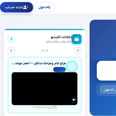
دخول
إنشاء حساب
إعلانات الفيديو
3
شاهد واكسب نقاط مجانية
1 / 3
جراح عام وجراحة مناظير — احجز موعدك بثقة عبر حجزك الطبي
مفعّل
 الدخول
رُفع في 06/08/2026