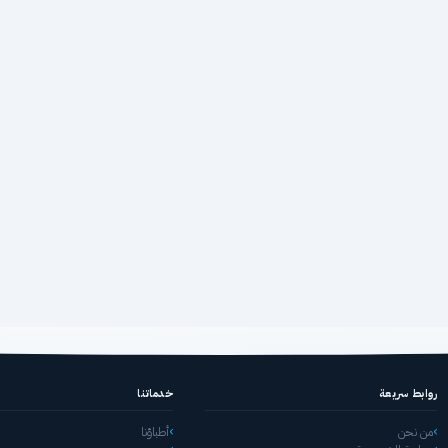
روابط سريعة
خدماتنا
من نحن
أطباؤنا