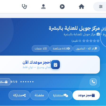
مركز جويل للعناية بالبشرة
مركز جويل للعناية بالبشرة
(0 تقييم)
رام الله - الماصيون
652 مشاهدة
1 خدمات
احجز موعدك الآن
مجاني وسريع — ثوانٍ فقط
سجّل
059 ••••••
حجز موعد
استشارة
مفضلة
مشاركة