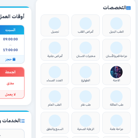
التخصصات
أوقات العمل
السبت
الطب البديل
أمراض القلب
تجميل
09:00:00
—
17:00:00
جراحة فم والأسنان
مختبرات الاسنان
أمراض جلدية
حجز
الجمعة
الاجنة
الطوارئ
الغدد الصماء
مغلق
لا يعمل
طب العائلة
طب عام
الطب العام
الخدمات وا
جراحة عامة
الرعاية الصحية
السمع والنطق
ك