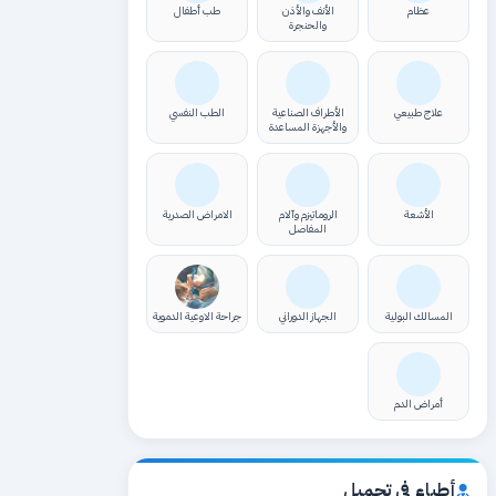
عظام
الأنف والأذن
طب أطفال
والحنجرة
علاج طبيعي
الأطراف الصناعية
الطب النفسي
والأجهزة المساعدة
الأشعة
الروماتيزم وآلام
الامراض الصدرية
المفاصل
المسالك البولية
الجهاز الدوراني
جراحة الاوعية الدموية
أمراض الدم
أطباء في تجميل