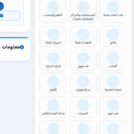
طب اعشاب طبية
المستشفيات والمراكز
العقم والإخصاب
ا
الطبية والمختبرات
باطني
فحوصات طبية
تجهيزات طبية
معلومات ع
أعصاب
طب نووي
الزيارة المنزلية
تغذية العلاجية
نسائية وتوليد
الأورام
طب عيون
البصريات
جراحة الوجه والفكين