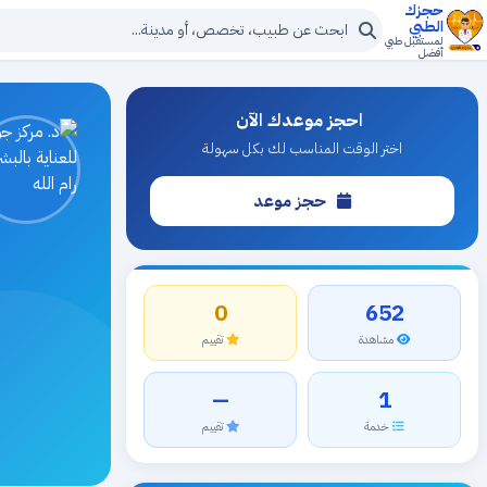
حجزك
الطبي
لمستقبل طبي
أفضل
احجز موعدك الآن
اختر الوقت المناسب لك بكل سهولة
حجز موعد
0
652
مشاهدة
تقييم
—
1
خدمة
تقييم