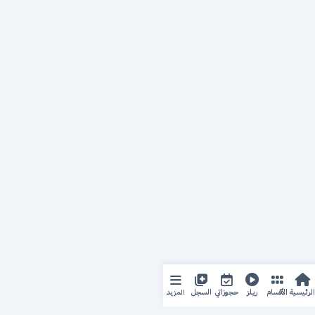
المزيد
الرئيسية
الأقسام
ريلز
حجوزاتي
السجل