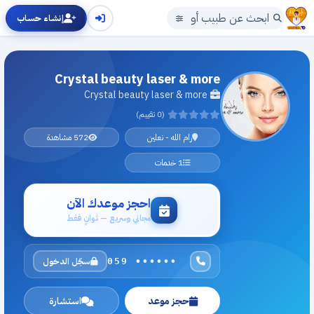
إنشاء حساب
Crystal beauty laser & more
Crystal beauty laser & more
(0 تقييم)
رام الله - نعلين
572 مشاهدة
1 خدمات
احجز موعدك الآن
مجاني وسريع — ثوانٍ فقط
سجّل الدخول
059 ••••••
حجز موعد
استشارة