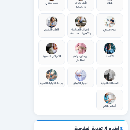
عظام
الأنف والأذن
طب أطفال
والحنجرة
علاج طبيعي
الأطراف الصناعية
الطب النفسي
والأجهزة المساعدة
الأشعة
الروماتيزم وآلام
الامراض الصدرية
المفاصل
المسالك البولية
الجهاز الدوراني
جراحة الاوعية الدموية
أمراض الدم
أطباء في تغذية العلاجية