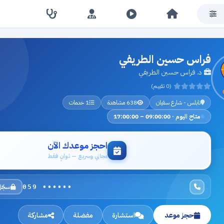
فراس حسين الطريفي
د. فراس حسين الطريفي
(0 تقييم)
نابلس - شارع سفيان
638 مشاهدة
1 خدمات
متاح اليوم · 09:00:00 – 17:00:00
احجز موعدك الآن
مجاني وسريع — ثوانٍ فقط
سجّل
059 ••••••
حجز موعد
استشارة
مفضلة
مشاركة