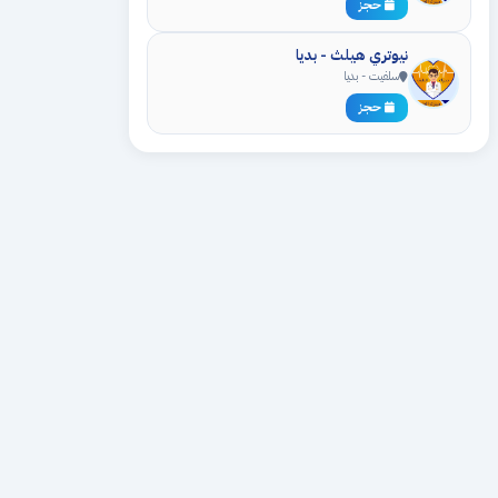
حجز
نيوتري هيلث - بديا
سلفيت - بديا
حجز