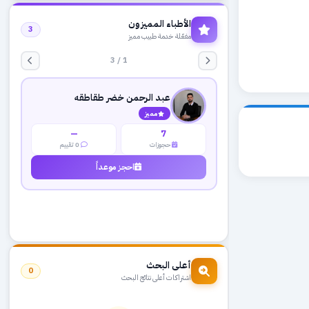
الأطباء المميزون
3
مفعّلة خدمة طبيب مميز
1 / 3
عبد الرحمن خضر طقاطقه
مميز
—
7
حجوزات
0 تقييم
احجز موعداً
أعلى البحث
0
اشتراكات أعلى نتائج البحث