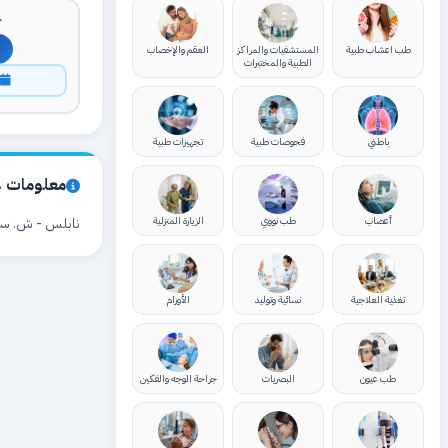
ك
طب اعشاب طبية
المستشفيات والمراكز
العقم والإخصاب
الطبية والمختبرات
ا
باطني
فحوصات طبية
تجهيزات طبية
معلومات ع
أعصاب
طب نووي
الزيارة المنزلية
نابلس - ش. سفيا
تغذية العلاجية
نسائية وتوليد
الأورام
طب عيون
البصريات
جراحة الوجه والفكين