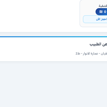
شفية
0 ₪
حجز الآن
ن الطبيب
ن - عمارة الانوار - ط2