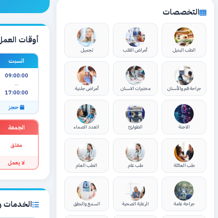
التخصصات
أوقات العمل
الطب البديل
أمراض القلب
تجميل
السبت
09:00:00
—
جراحة فم والأسنان
مختبرات الاسنان
أمراض جلدية
17:00:00
حجز
الجمعة
الاجنة
الطوارئ
الغدد الصماء
مغلق
لا يعمل
طب العائلة
طب عام
الطب العام
الخدمات وا
جراحة عامة
الرعاية الصحية
السمع والنطق