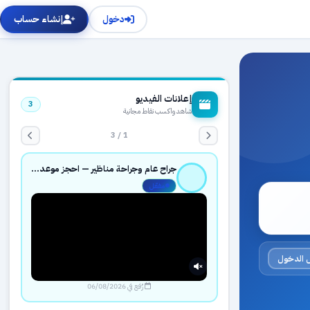
دخول
إنشاء حساب
إعلانات الفيديو
3
شاهد واكسب نقاط مجانية
1 / 3
جراح عام وجراحة مناظير — احجز موعدك بثقة عبر حجزك الطبي
مفعّل
 الدخول
رُفع في 06/08/2026