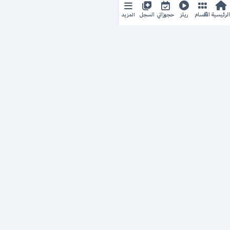
المزيد
الرئيسية
الأقسام
ريلز
حجوزاتي
السجل
حجزك الطبي
لمستقبل طبي أفضل
منصة رقمية متكاملة تربط المرضى بأطبائهم، وتُيسّر إدارة
المواعيد والسجلات الطبية بكل سهولة وأمان.
روابط سريعة
من نحن
خدماتنا
سياسة الخصوصية