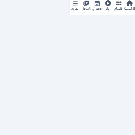
المزيد
الرئيسية
الأقسام
ريلز
حجوزاتي
السجل
حجزك الطبي
لمستقبل طبي أفضل
منصة رقمية متكاملة تربط المرضى بأطبائهم، وتُيسّر إدارة
المواعيد والسجلات الطبية بكل سهولة وأمان.
روابط سريعة
من نحن
خدماتنا
سياسة الخصوصية