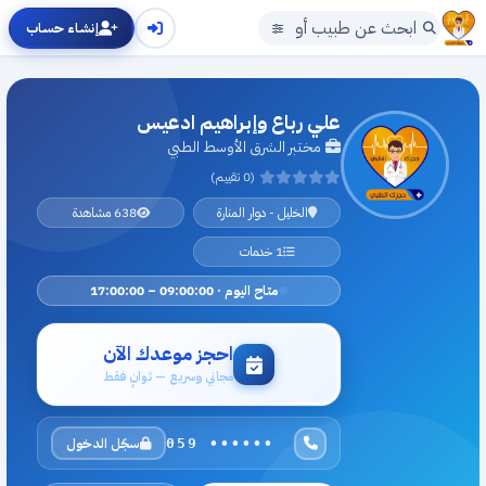
إنشاء حساب
علي رباع وإبراهيم ادعيس
مختبر الشرق الأوسط الطبي
(0 تقييم)
الخليل - دوار المنارة
638 مشاهدة
1 خدمات
متاح اليوم · 09:00:00 – 17:00:00
احجز موعدك الآن
مجاني وسريع — ثوانٍ فقط
سجّل الدخول
059 ••••••