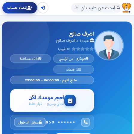
إنشاء حساب
اشرف صالح
عيادة د. اشرف صالح
(0 تقييم)
طولكرم - ش الرئيسي
428 مشاهدة
1 خدمات
متاح اليوم · 06:00:00 – 23:00:00
احجز موعدك الآن
مجاني وسريع — ثوانٍ فقط
سجّل الدخول
059 ••••••