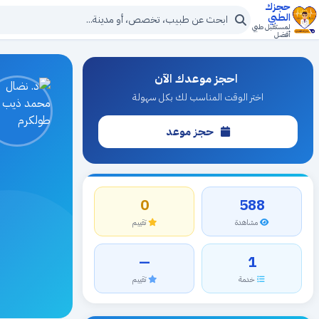
حجزك
الطبي
لمستقبل طبي
أفضل
احجز موعدك الآن
اختر الوقت المناسب لك بكل سهولة
حجز موعد
0
588
مشاهدة
تقييم
—
1
خدمة
تقييم