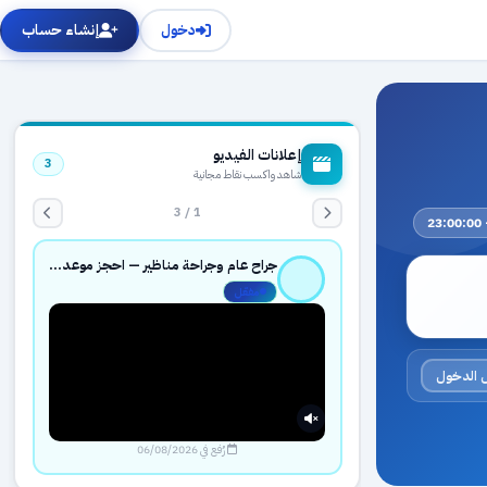
دخول
إنشاء حساب
إعلانات الفيديو
3
شاهد واكسب نقاط مجانية
1 / 3
جراح عام وجراحة مناظير — احجز موعدك بثقة عبر حجزك الطبي
مفعّل
 الدخول
رُفع في 06/08/2026