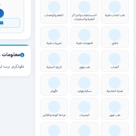
ك
طب اعشاب طبية
المستشفيات والمراكز
العقم والإخصاب
الطبية والمختبرات
ا
باطني
فحوصات طبية
تجهيزات طبية
معلومات ع
طولكرم, بيت ليد
أعصاب
طب نووي
الزيارة المنزلية
تغذية العلاجية
نسائية وتوليد
الأورام
طب عيون
البصريات
جراحة الوجه والفكين