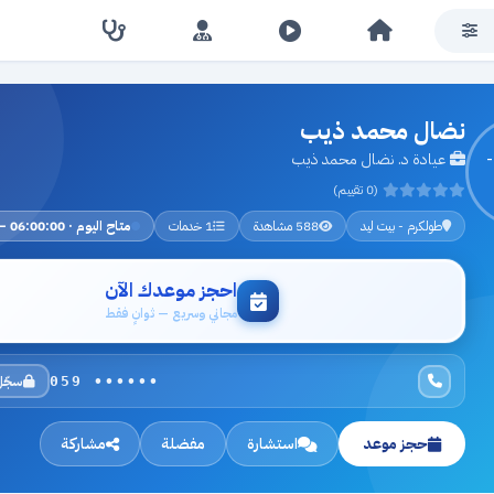
نضال محمد ذيب
عيادة د. نضال محمد ذيب
(0 تقييم)
طولكرم - بيت ليد
588 مشاهدة
1 خدمات
متاح اليوم · 06:00:00 – 23:00:00
احجز موعدك الآن
مجاني وسريع — ثوانٍ فقط
سجّل
059 ••••••
حجز موعد
استشارة
مفضلة
مشاركة