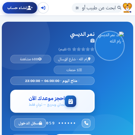
إنشاء حساب
نمر الديسي
(0 تقييم)
رام الله - شارع الإرسال
688 مشاهدة
1 خدمات
متاح اليوم · 06:00:00 – 23:00:00
احجز موعدك الآن
مجاني وسريع — ثوانٍ فقط
سجّل الدخول
059 ••••••