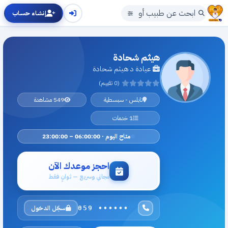
إنشاء حساب
هيثم شحادة
عيادة د هيثم شحادة
(0 تقييم)
نابلس - سبسطية
549 مشاهدة
1 خدمات
متاح اليوم · 06:00:00 – 23:00:00
احجز موعدك الآن
مجاني وسريع — ثوانٍ فقط
سجّل الدخول
059 ••••••