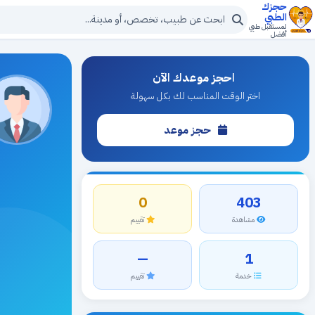
حجزك
الطبي
لمستقبل طبي
أفضل
احجز موعدك الآن
اختر الوقت المناسب لك بكل سهولة
حجز موعد
0
403
مشاهدة
تقييم
—
1
خدمة
تقييم