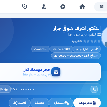
الدكتور اشرف شوقي جرار
الدكتور اشرف شوقي جرار
(0 تقييم)
جنين - شارع ابو بكر
403 مشاهدة
1 خدمات
متاح اليوم · 06:00:00 – 23:00:00
احجز موعدك الآن
مجاني وسريع — ثوانٍ فقط
سجّل
059 ••••••
حجز موعد
استشارة
مفضلة
مشاركة