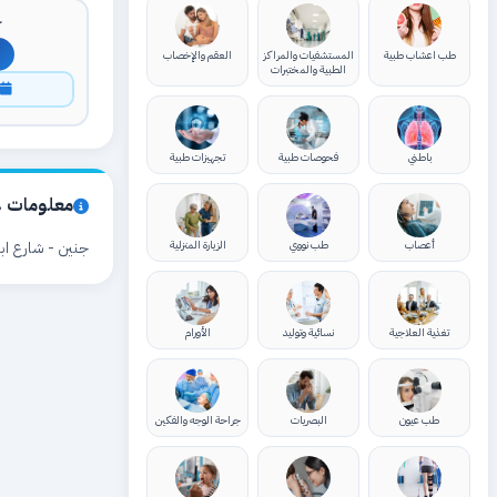
ك
طب اعشاب طبية
المستشفيات والمراكز
العقم والإخصاب
الطبية والمختبرات
ا
باطني
فحوصات طبية
تجهيزات طبية
معلومات ع
أعصاب
طب نووي
الزيارة المنزلية
جنين - شارع ابو
تغذية العلاجية
نسائية وتوليد
الأورام
طب عيون
البصريات
جراحة الوجه والفكين