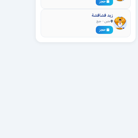
حجز
زيد فشافشة
جنين - جبع
حجز