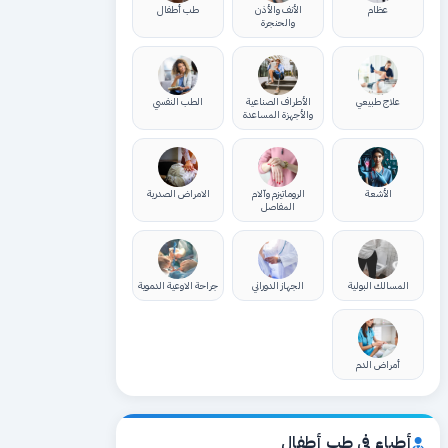
عظام
الأنف والأذن
طب أطفال
والحنجرة
علاج طبيعي
الأطراف الصناعية
الطب النفسي
والأجهزة المساعدة
الأشعة
الروماتيزم وآلام
الامراض الصدرية
المفاصل
المسالك البولية
الجهاز الدوراني
جراحة الاوعية الدموية
أمراض الدم
أطباء في طب أطفال