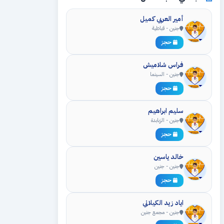
أمير العربي كميل
جنين - قباطية
حجز
فراس شلاميش
جنين - السينما
حجز
سليم ابراهيم
جنين - الزبابدة
حجز
خالد ياسين
جنين - جنين
حجز
اياد زيد الكيلاني
جنين - مجمع جنين