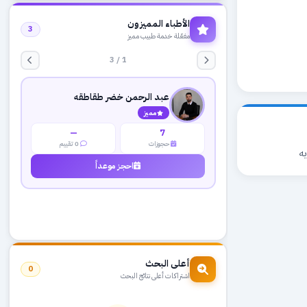
الأطباء المميزون
3
مفعّلة خدمة طبيب مميز
1 / 3
عبد الرحمن خضر طقاطقه
مميز
—
7
حجوزات
0 تقييم
احجز موعداً
يه
أعلى البحث
0
اشتراكات أعلى نتائج البحث