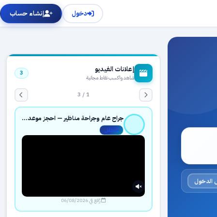
دخول
إنشاء حساب
إعلانات الفيديو
3
شاهد واكسب نقاط مجانية
1 / 3
جراح عام وجراحة مناظير — احجز موعدك بثقة عبر حجزك الطبي
مفعّل
 الدخول
رُفع في 06/08/2026