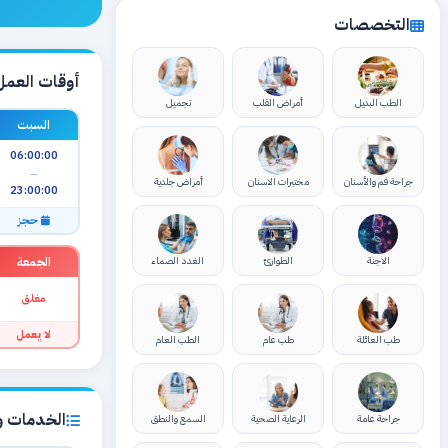
التخصصات
أوقات العمل
الطب البديل
أمراض القلب
تجميل
السبت
06:00:00
—
جراحة فم والأسنان
مختبرات الاسنان
أمراض جلدية
23:00:00
حجز
الجمعة
الاجنة
الطوارئ
الغدد الصماء
مغلق
لا يعمل
طب العائلة
طب عام
الطب العام
الخدمات وا
جراحة عامة
الرعاية الصحية
السمع والنطق