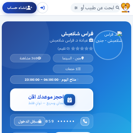
إنشاء حساب
فراس شلاميش
عيادة د. فراس شلاميش
(0 تقييم)
جنين - السينما
368 مشاهدة
1 خدمات
متاح اليوم · 06:00:00 – 23:00:00
احجز موعدك الآن
مجاني وسريع — ثوانٍ فقط
سجّل الدخول
059 ••••••