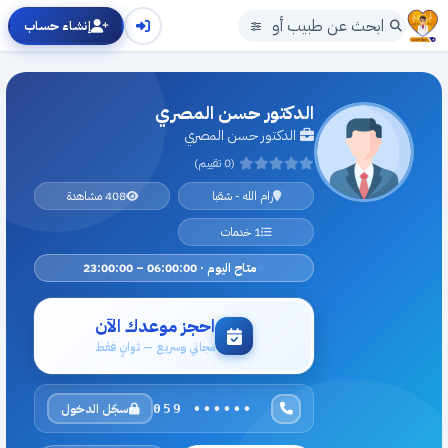
إنشاء حساب
الدكتور حسن المصري
الدكتور حسن المصري
(0 تقييم)
رام الله - شقبا
408 مشاهدة
1 خدمات
متاح اليوم · 06:00:00 – 23:00:00
احجز موعدك الآن
مجاني وسريع — ثوانٍ فقط
سجّل الدخول
059 ••••••