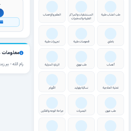
ك
طب اعشاب طبية
المستشفيات والمراكز
العقم والإخصاب
الطبية والمختبرات
ا
باطني
فحوصات طبية
تجهيزات طبية
معلومات ع
رام الله - بير ز
أعصاب
طب نووي
الزيارة المنزلية
تغذية العلاجية
نسائية وتوليد
الأورام
طب عيون
البصريات
جراحة الوجه والفكين