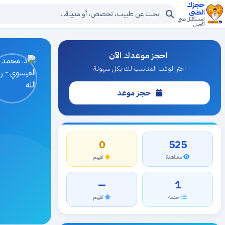
حجزك
الطبي
لمستقبل طبي
أفضل
احجز موعدك الآن
اختر الوقت المناسب لك بكل سهولة
حجز موعد
0
525
مشاهدة
تقييم
—
1
خدمة
تقييم