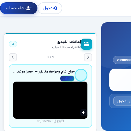
دخول
إنشاء حساب
إعلانات الفيديو
3
شاهد واكسب نقاط مجانية
1 / 3
جراح عام وجراحة مناظير — احجز موعدك بثقة عبر حجزك الطبي
مفعّل
 الدخول
رُفع في 06/08/2026