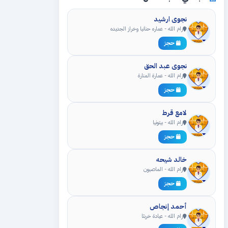
نجوى ارشيد
رام الله - عماره حنانيا وخراز الجديده
حجز
نجوى عبد الحق
رام الله - عمارة المنارة
حجز
لامع قرط
رام الله - بيتونيا
حجز
خالد شيحه
رام الله - الماصيون
حجز
أحمد إنجاص
رام الله - عيادة خربثا