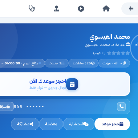
محمد العيسوي
عيادة د. محمد العيسوي
(0 تقييم)
رام الله - بيرزيت
525 مشاهدة
1 خدمات
متاح اليوم · 06:00:00 – 23:00:00
احجز موعدك الآن
مجاني وسريع — ثوانٍ فقط
سجّل
059 ••••••
حجز موعد
استشارة
مفضلة
مشاركة