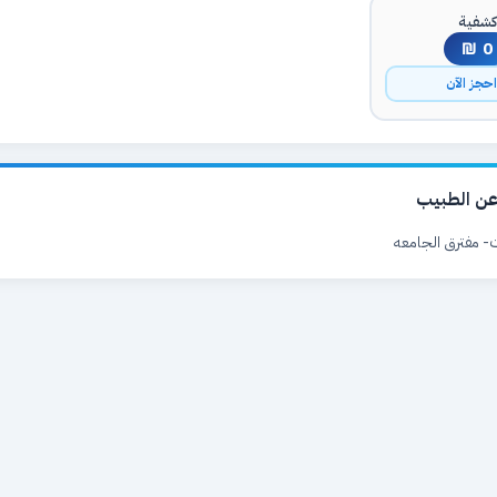
شفية
0 ₪
حجز الآن
ن الطبيب
يت- مفترق الجامعه