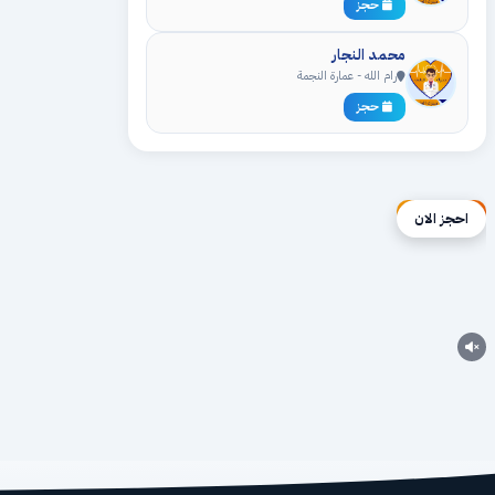
حجز
محمد النجار
رام الله - عمارة النجمة
حجز
إعلان ممول
احجز الان