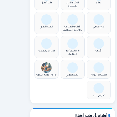
عظام
الأنف والأذن
طب أطفال
والحنجرة
علاج طبيعي
الأطراف الصناعية
الطب النفسي
والأجهزة المساعدة
الأشعة
الروماتيزم وآلام
الامراض الصدرية
المفاصل
المسالك البولية
الجهاز الدوراني
جراحة الاوعية الدموية
أمراض الدم
أطباء في طب أطفال