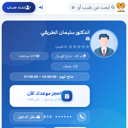
إنشاء حساب
الدكتور سليمان الطريفي
(0 تقييم)
رام الله - شارع الإرسال
397 مشاهدة
1 خدمات
متاح اليوم · 14:00:00 – 17:00:00
احجز موعدك الآن
مجاني وسريع — ثوانٍ فقط
سجّل الدخول
059 ••••••