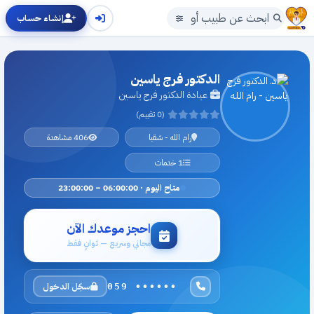
إنشاء حساب
الدكتور فرج ياسين
عيادة الدكتور فرج ياسين
(0 تقييم)
رام الله - شقبا
406 مشاهدة
1 خدمات
متاح اليوم · 06:00:00 – 23:00:00
احجز موعدك الآن
مجاني وسريع — ثوانٍ فقط
سجّل الدخول
059 ••••••