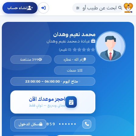
إنشاء حساب
محمد نعيم وهدان
عيادة د.محمد نعيم وهدان
(0 تقييم)
رام الله - عطاره
399 مشاهدة
1 خدمات
متاح اليوم · 06:00:00 – 23:00:00
احجز موعدك الآن
مجاني وسريع — ثوانٍ فقط
سجّل الدخول
059 ••••••