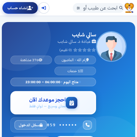
إنشاء حساب
سالي شايب
عيادة د. سالي شايب
(0 تقييم)
رام الله - الماصيون
376 مشاهدة
1 خدمات
متاح اليوم · 06:00:00 – 23:00:00
احجز موعدك الآن
مجاني وسريع — ثوانٍ فقط
سجّل الدخول
059 ••••••