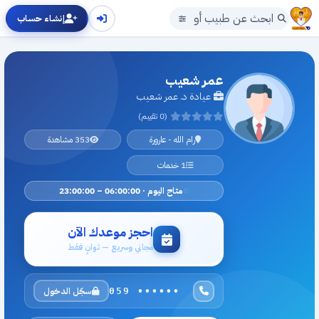
إنشاء حساب
عمر شعيب
عيادة د. عمر شعيب
(0 تقييم)
رام الله - عارورة
353 مشاهدة
1 خدمات
متاح اليوم · 06:00:00 – 23:00:00
احجز موعدك الآن
مجاني وسريع — ثوانٍ فقط
سجّل الدخول
059 ••••••