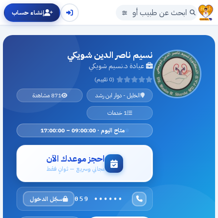
إنشاء حساب
نسيم ناصر الدين شويكي
عيادة د.نسيم شويكي
(0 تقييم)
الخليل - دوار ابن رشد
871 مشاهدة
1 خدمات
متاح اليوم · 09:00:00 – 17:00:00
احجز موعدك الآن
مجاني وسريع — ثوانٍ فقط
سجّل الدخول
059 ••••••