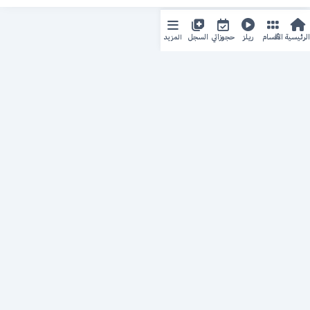
المزيد
الرئيسية
الأقسام
ريلز
حجوزاتي
السجل
حجزك الطبي
لمستقبل طبي أفضل
منصة رقمية متكاملة تربط المرضى بأطبائهم، وتُيسّر إدارة
المواعيد والسجلات الطبية بكل سهولة وأمان.
روابط سريعة
من نحن
خدماتنا
سياسة الخصوصية